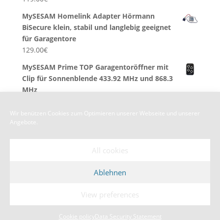
MySESAM Homelink Adapter Hörmann
BiSecure klein, stabil und langlebig geeignet
für Garagentore
129.00
€
MySESAM Prime TOP Garagentoröffner mit
Clip für Sonnenblende 433.92 MHz und 868.3
MHz
59.00
€
Wir benützen Cookies zum Optimieren unserer Webseite und unserer
Angebote.
All cookies
Terms & Conditions
Impressum
Kundeninformation
Cookie policy
Ablehnen
View preferences
Designed by
Elegant Themes
| Powered by
WordPress
Cookie policy
Data Security Statement