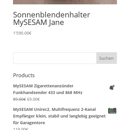
Sonnenblendenhalter
MySESAM Jane
1'590.00
€
Products
MySESAM Zigarettenanzünder
Funkhandsender 433 und 868 MHz
Ursprünglicher
Aktueller
89.00
€
69.00
€
Preis
Preis
MySESAM Unirec2, Multifrequenz 2-Kanal
war:
ist:
Empfänger klein, stabil und langlebig geeignet
89.00€
69.00€.
für Garagentore
119.00
€