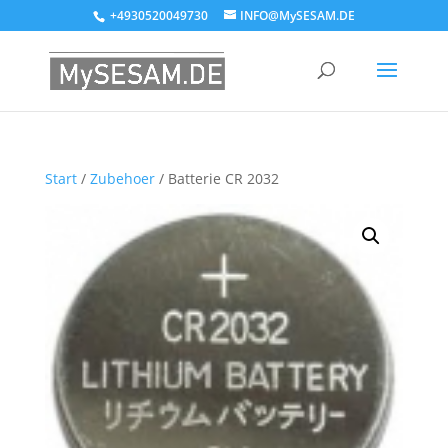
+4930520049730
INFO@MySESAM.DE
Start
/
Zubehoer
/ Batterie CR 2032