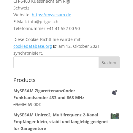
CH-6403 Kuessnacht am Rigi
Schweiz
Website:
https://mysesam.de
E-Mail:
info@
prigus.ch
Telefonnummer +41 41 552 00 90
Diese Cookie-Richtlinie wurde mit
cookiedatabase.org
am 12. Oktober 2021
synchronisiert.
Products
MySESAM Zigarettenanzünder
Funkhandsender 433 und 868 MHz
Ursprünglicher
Aktueller
89.00
€
69.00
€
Preis
Preis
MySESAM Unirec2, Multifrequenz 2-Kanal
war:
ist:
Empfänger klein, stabil und langlebig geeignet
89.00€
69.00€.
für Garagentore