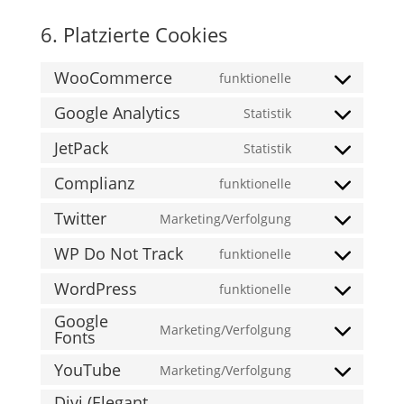
6. Platzierte Cookies
WooCommerce
funktionelle
Consent
to
Google Analytics
Statistik
Consent
service
to
JetPack
Statistik
woocommerce
Consent
service
to
Complianz
funktionelle
google-
Consent
service
analytics
to
Twitter
Marketing/Verfolgung
jetpack
Consent
service
to
WP Do Not Track
funktionelle
complianz
Consent
service
to
WordPress
funktionelle
twitter
Consent
service
Google
to
wp-
Marketing/Verfolgung
Fonts
Consent
service
do-
to
wordpress
not-
YouTube
Marketing/Verfolgung
Consent
service
track
Divi (Elegant
to
google-