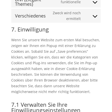
funktionelle
Themes)
Consent
service
fonts
to
youtube
Zweck wird noch
Verschiedenes
service
Consent
ermittelt
divi-
to
(elegant-
7. Einwilligung
service
themes)
verschiedenes
Wenn Sie unsere Website zum ersten Mal besuchen,
zeigen wir Ihnen ein Popup mit einer Erklärung zu
Cookies an. Sobald Sie auf „Save preferences“
klicken, willigen Sie ein, dass wir die Kategorien von
Cookies und Plug-Ins verwenden, die Sie im Pop-up
ausgewählt haben, wie in dieser Cookie-Erklärung
beschrieben. Sie können die Verwendung von
Cookies über Ihren Browser deaktivieren, aber bitte
beachten Sie, dass dann unsere Website
möglicherweise nicht mehr richtig funktioniert.
7.1 Verwalten Sie Ihre
Einwilligungseinstellungen